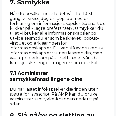
7. Samtykke
to
service
Når du besøker nettstedet vårt for første
diverse
gang, vil vi vise deg en pop-up med en
forklaring om informasjonskapsler. Så snart du
klikker på «Lagre preferanser», samtykker du
til at vi bruker alle informasjonskapsler og
utvidelsesmoduler som beskrevet i popup-
vinduet og erklæringen for
informasjonskapsler. Du kan slå av bruken av
informasjonskapsler via nettleseren din, men
vær oppmerksom på at nettstedet vårt da
kanskje ikke lenger fungerer som det skal.
7.1 Administrer
samtykkeinnstillingene dine
Du har lastet infokapsel-erklæringen uten
støtte for javascript. På AMP kan du bruke
administrer samtykke-knappen nederst på
siden.
8. Slå på/av og sletting av